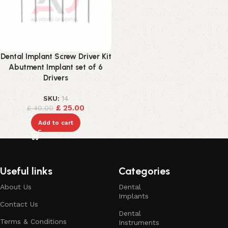
Dental Implant Screw Driver Kit
Abutment Implant set of 6
Drivers
SKU:
14
£
25.00
£
40.00
Add to cart
Useful links
Categories
About Us
Dental
Implants
Contact Us
Dental
Terms & Conditions
Instruments