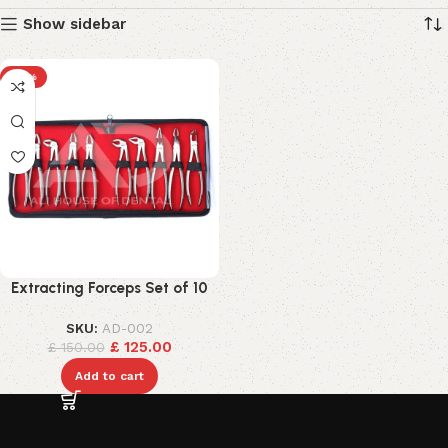
Show sidebar
-17%
Extracting Forceps Set of 10
SKU:
AD-002
£
125.00
£
150.00
Add to cart